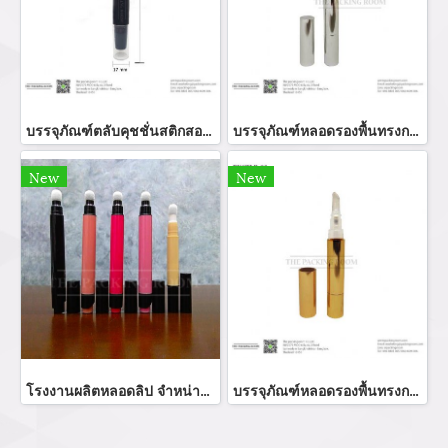
บรรจุภัณฑ์ตลับคุชชั่นสติกสองหัวสีขี้ม้าฝาปิดโปร่งใส
บรรจุภัณฑ์หลอดรองพื้นทรงกลมสีเงินเงาใช้งานแบบหมุน
New
New
โรงงานผลิตหลอดลิป จำหน่ายหลอดคอนซีลเลอร์ รับผลิตหลอดลิปหัวฟองน้ำทรงสวยหรู สามรถนำไปบรรจุภัณฑ์ลิปกลอส ลิปจิ้จุ่ม บรรจุผลิตภัณฑ์คอนซีลเลอร์ บรรจุภัณฑ์หลอดคอนทัวร์
บรรจุภัณฑ์หลอดรองพื้นทรงกลมสีทองเงาใช้งานแบบหมุน