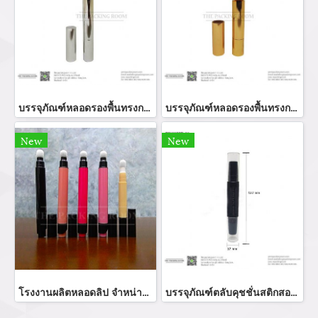
บรรจุภัณฑ์หลอดรองพื้นทรงกลมสีเงินเงาใช้งานแบบหมุน
บรรจุภัณฑ์หลอดรองพื้นทรงกลมสีทองเงาใช้งานแบบหมุน
New
New
โรงงานผลิตหลอดลิป จำหน่ายหลอดคอนซีลเลอร์ รับผลิตหลอดลิปหัวฟองน้ำทรงสวยหรู สามรถนำไปบรรจุภัณฑ์ลิปกลอส ลิปจิ้จุ่ม บรรจุผลิตภัณฑ์คอนซีลเลอร์ บรรจุภัณฑ์หลอดคอนทัวร์
บรรจุภัณฑ์ตลับคุชชั่นสติกสองหัวสีขี้ม้าฝาปิดโปร่งใส