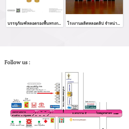
บรรจุภัณฑ์หลอดรองพื้นทรงกลมสีทองเงาใช้งานแบบหมุน
โรงงานผลิตหลอดลิป จำหน่ายหลอดคอนซีลเลอร์ รับผลิตหลอดลิปหัวฟองน้ำทรงสวยหรู สามรถนำไปบรรจุภัณฑ์ลิปกลอส ลิปจิ้จุ่ม บรรจุผลิตภัณฑ์คอนซีลเลอร์ บรรจุภัณฑ์หลอดคอนทัวร์
Follow us :