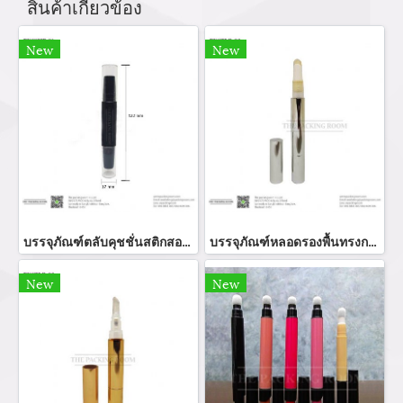
สินค้าเกี่ยวข้อง
New
New
บรรจุภัณฑ์ตลับคุชชั่นสติกสองหัวสีขี้ม้าฝาปิดโปร่งใส
บรรจุภัณฑ์หลอดรองพื้นทรงกลมสีเงินเงาใช้งานแบบหมุน
New
New