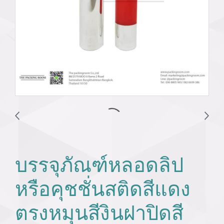
บรรจุภัณฑ์หลอดลิป
หรือคุชชั่นสติดสีแดง
ตรงหมุนสีงินฝาปิดสี