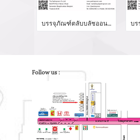
บรรจุภัณฑ์ตลับบลัชออน blush on packaging ร้านขายบรรจุภัณฑ์ จำหน่ายบรรจุภัณฑ์เครื่องสำอางทุกประเภท
Follow us :