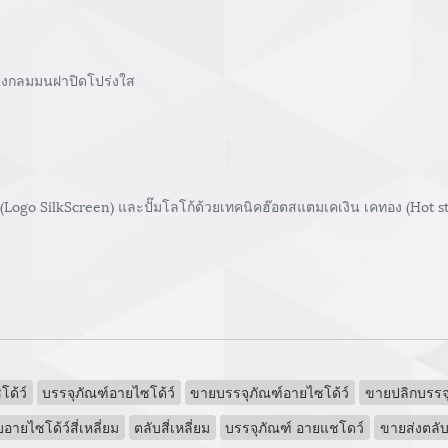
รงกลมมนฝาปิดโปร่งใส
 (Logo SilkScreen) และปั๊มโลโก้ด้วยเทคนิคฮ๊อตสแตมเคเงิน เคทอง (Hot 
ด้ว์
บรรจุภัณฑ์อายไซโด้ว์
ขายบรรจุภัณฑ์อายไซโด้ว์
ขายปลิกบรรจุ
บอายไซโด้ว์สี่เหลี่ยม
ตลับสี่เหลี่ยม
บรรจุภัณฑ์ อายแชโดว์
ขายส่งตลับ