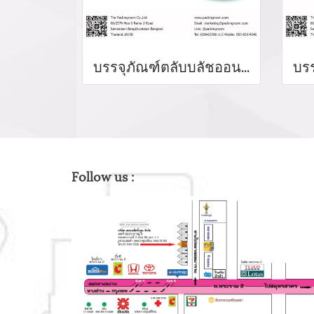
บรรจุภัณฑ์ตลับบลัชออน blush on packaging ร้านขายบรรจุภัณฑ์ จำหน่ายบรรจุภัณฑ์เครื่องสำอางทุกประเภท
Follow us :