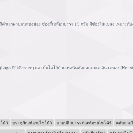
เงาฝาปมนสองช่อง ซ่องสี่เหลี่ยมบรรจุ 1.5 กรัม มีซ่องใส่แปลง เหมาะกับ
 (Logo SilkScreen) และปั๊มโลโก้ด้วยเทคนิคฮ๊อตสแตมเคเงิน เคทอง (Hot 
ด้ว์
บรรจุภัณฑ์อายไซโด้ว์
ขายปลิกบรรจุภัณฑ์อายไซโด้ว์
ตลับอายไ
eyeshadow
ขายบรรจุภัณฑ์เครื่องสำอาง
ตลับสี่เหลี่ยม
ตลับอายไซโด้ว