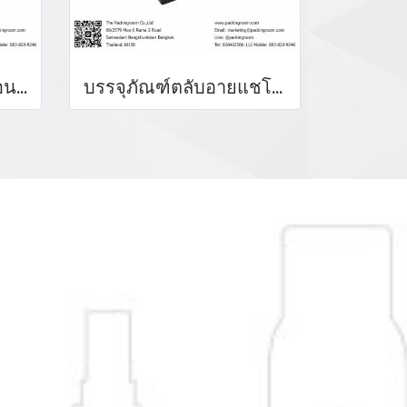
บรรจุภัณฑ์ตลับบลัชออน blush on packaging ร้านขายบรรจุภัณฑ์ จำหน่ายบรรจุภัณฑ์เครื่องสำอางทุกประเภท
บรรจุภัณฑ์ตลับอายแชโดว์ Eyeshadow package บรรจุภัณฑ์เครื่องสำอาง