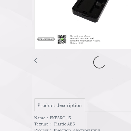
Product description
Name：PKESXC-15
Texture： Plastic ABS
Process： Injection ,electroplating