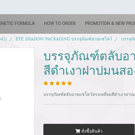
SNETIC FORMULA
HOW TO ORDER
PROMOTION & NEW PR
NG)
EYE SHADOW PACKAGING บรรจุภัณฑ์อายแชโดว์
บรรจุภ
บรรจุภัณฑ์ตลับอ
สีดำเงาฝาปมนสอ
บรรจุภัณฑ์ตลับอายแชโดว์ทรงเหลี่ยมสีดำเงาฝาป
สั่งซื้อสินค้า