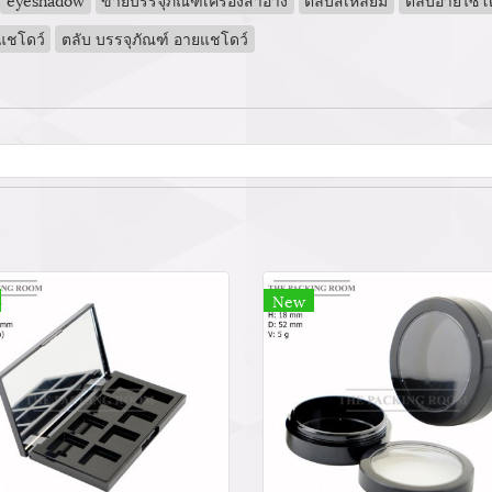
แชโดว์
ตลับ บรรจุภัณฑ์ อายแชโดว์
New