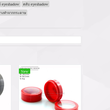
ฑ์ eyeshadow
ตลับ eyeshadow
ำอางทำจากกระดาษ
New