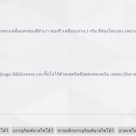
รงเหลื่ยมหกช่องสีดำเงา ซ่องสีาเหลี่ยมบรรจุ 1 กรัม มีซ่องใส่แปลง เหมาะ
 (Logo SilkScreen) และปั๊มโลโก้ด้วยเทคนิคฮ๊อตสแตมเคเงิน เคทอง (Hot 
ด้ว์
บรรจุภัณฑ์อายไซโด้ว์
ขายปลิกบรรจุภัณฑ์อายไซโด้ว์
อายแชโด