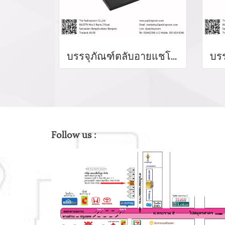
บรรจุภัณฑ์ตลับอายแชโดว์ Eyeshadow package บรรจุภัณฑ์เครื่องสำอาง
Follow us :