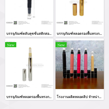
บรรจุภัณฑ์ตลับคุชชั่นสติกสองหัวสีขี้ม้าฝาปิดโปร่งใส
บรรจุภัณฑ์หลอดรองพื้นทรงกลมสีทองเงาใช้งานแบบหมุน
New
New
บรรจุภัณฑ์หลอดรองพื้นทรงกลมสีเงินเงาใช้งานแบบหมุน
โรงงานผลิตหลอดลิป จำหน่ายหลอดคอนซีลเลอร์ รับผลิตหลอดลิปหัวฟองน้ำทรงสวยหรู สามรถนำไปบรรจุภัณฑ์ลิปกลอส ลิปจิ้จุ่ม บรรจุผลิตภัณฑ์คอนซีลเลอร์ บรรจุภัณฑ์หลอดคอนทัวร์