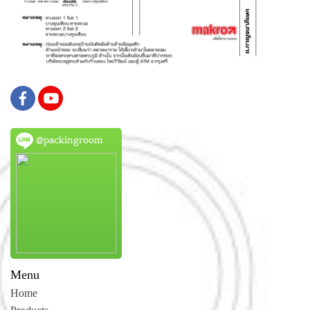
@packingroom
Menu
Home