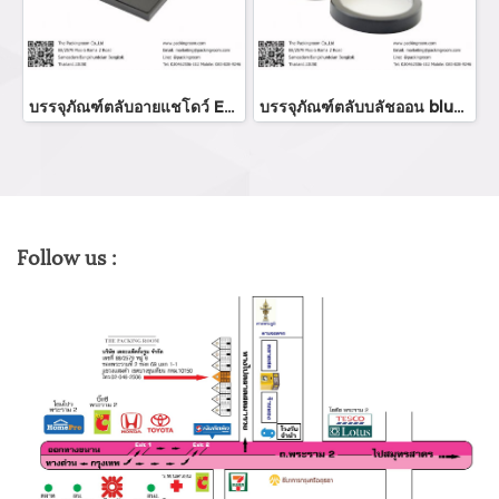
บรรจุภัณฑ์ตลับอายแชโดว์ Eyeshadow package บรรจุภัณฑ์เครื่องสำอาง
บรรจุภัณฑ์ตลับบลัชออน blush on packaging ร้านขายบรรจุภัณฑ์ จำหน่ายบรรจุภัณฑ์เครื่องสำอางทุกประเภท
Follow us :