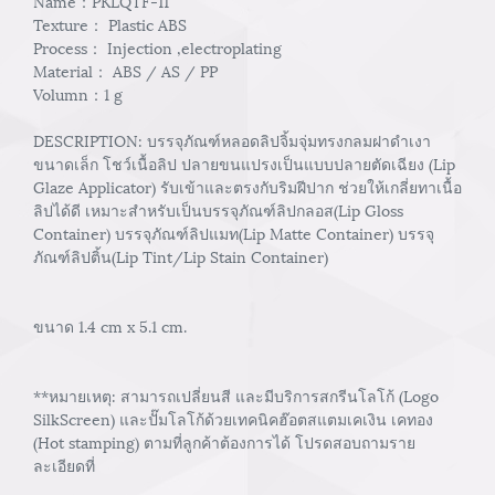
Name：PKLQTF-11
Texture： Plastic ABS
Process： Injection ,electroplating
Material： ABS / AS / PP
Volumn：1 g
DESCRIPTION: บรรจุภัณฑ์หลอดลิปจิ้มจุ่มทรงกลมฝาดำเงา
ขนาดเล็ก โชว์เนื้อลิป ปลายขนแปรงเป็นแบบปลายตัดเฉียง (Lip
Glaze Applicator) รับเข้าและตรงกับริมฝีปาก ช่วยให้เกลี่ยทาเนื้อ
ลิปได้ดี เหมาะสำหรับเป็นบรรจุภัณฑ์ลิปกลอส(Lip Gloss
Container) บรรจุภัณฑ์ลิปแมท(Lip Matte Container) บรรจุ
ภัณฑ์ลิปติ้น(Lip Tint/Lip Stain Container)
ขนาด 1.4 cm x 5.1 cm.
**หมายเหตุ: สามารถเปลี่ยนสี และมีบริการสกรีนโลโก้ (Logo
SilkScreen) และปั๊มโลโก้ด้วยเทคนิคฮ๊อตสแตมเคเงิน เคทอง
(Hot stamping) ตามที่ลูกค้าต้องการได้ โปรดสอบถามราย
ละเอียดที่