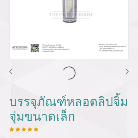
บรรจุภัณฑ์หลอดลิปจิ้ม
จุ่มขนาดเล็ก