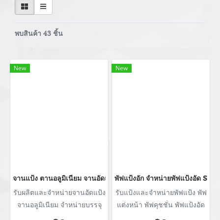
พบสินค้า 43 ชิ้น
New
New
จานแป้ง ตานอลูมิเนียม จานอัดแป้ง จานแป้งอัเทรงกลม โรงงานิบตจ
พัฟแป้งอัก จำหน่ายพัฟแป้งอัด SBR
รับผลิตและจำหน่ายจานอัดแป้ง
รับแป้งและจำหน่ายพัฟแป้ง พัฟ
จานอลูมิเนียม จำหน่ายบรรจุ
แต่งหน้า พัฟคุชชั่น พัฟแป้งอัด
ภัณฑ์เครื่องสำอางทุกประเภท
สกรีนโลโก้พัฟแป้ง จำหน่าย