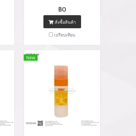
น่าย
packaging cushion case จำหน่าย
฿0
ะเภท
บรรจุภัณฑ์เครื่องสำอางทุกประเภท
05
Tel : (+66) 020 462 506-105
สั่งซื้อสินค้า
il:
Mobile: 083 828 9246 Email:
เปรียบเทียบ
com/
marketing@packingroom.com/
/
sale@packingroom.com/
ail.com
thepackingroomchannel@gmail.com
New