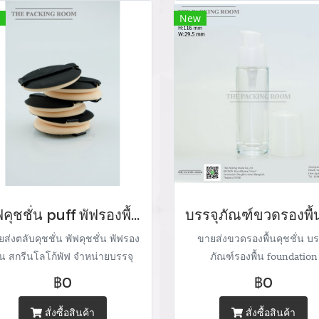
thepackingroomchannel@gm
New
พัฟคุชชั่น puff พัฟรองพื้น สกรีนโลโก้พัฟแป้ง ร้านขายบรรจุภัณฑ์ จำหน่ายบรรจุภัณฑ์เครื่องสำอางทุกประเภท
ส่งตลับคุชชั่น พัฟคุชชั่น พัฟรอง
ขายส่งขวดรองพื้นคุชชั่น บร
ื้น สกรีนโลโก้พัฟ จำหน่ายบรรจุ
ภัณฑ์รองพื้น foundation
ณฑ์เครื่องสำอางทุกประเภท Tel :
packaging cushion case จำห
฿0
฿0
+66) 020 462 506-112 Mobile:
บรรจุภัณฑ์เครื่องสำอางทุกปร
083 828 9246 Email:
Tel : (+66) 020 462 506-1
สั่งซื้อสินค้า
สั่งซื้อสินค้า