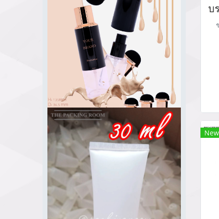
pa
บร
m
th
New