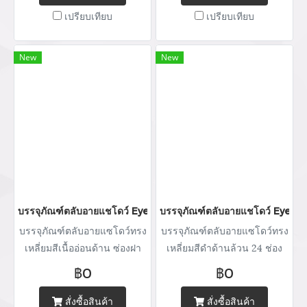
เปรียบเทียบ
เปรียบเทียบ
New
New
บรรจุภัณฑ์ตลับอายแชโดว์ Eyeshadow package บรรจุภัณฑ์เครื่อ
บรรจุภัณฑ์ตลับอายแชโดว์ Eyesh
บรรจุภัณฑ์ตลับอายแซโดว์ทรง
บรรจุภัณฑ์ตลับอายแซโดว์ทรง
เหลี่ยมสีเนื้ออ่อนด้าน ซ่องฝา
เหลี่ยมสีดำด้านล้วน 24 ช่อง
โปร่งใส ถาดจานสีดำเงา 6
฿0
฿0
ซ่องบรรจุ
สั่งซื้อสินค้า
สั่งซื้อสินค้า