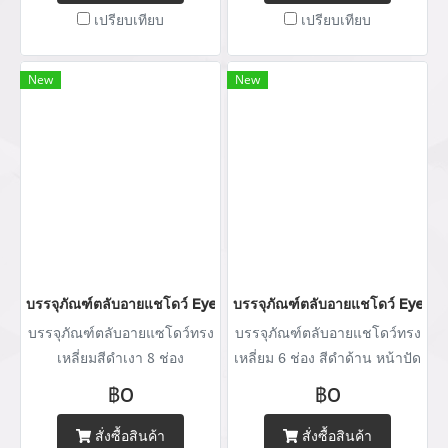
พิมพ์แบรนด์ Tel : (+66) 020
เปรียบเทียบ
เปรียบเทียบ
462 506-112 Mobile: 083 828
9246 Email:
marketing@packingroom.com/
New
New
sale@packingroom.com/
thepackingroomchannel@gmail.com
บรรจุภัณฑ์ตลับอายแชโดว์ Eyeshadow package บรรจุภัณฑ์เครื่อ
บรรจุภัณฑ์ตลับอายแชโดว์ Eyesh
บรรจุภัณฑ์ตลับอายแซโดว์ทรง
บรรจุภัณฑ์ตลับอายแชโดว์ทรง
เหลี่ยมสีดำเงา 8 ช่อง
เหลี่ยม 6 ช่อง สีดำด้าน หน้าปัด
ใส ขอบดำด้าน
฿0
฿0
สั่งซื้อสินค้า
สั่งซื้อสินค้า