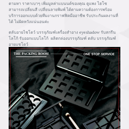
ตามหา ราคาเบาๆ เพิ่มมูลค่าแบนนด์ของคุณ ดูแพง ไฮโซ
สามารถเปลี่ยนสี เปลี่ยนลายพิมพ์ ได้ตามความต้องการพร้อม
บริการออกแบบด้วยทีมงานกราฟฟิคมืออาชีพ รับประกันผลงานที่
ได้ ไม่ผิดหวังแน่นอนค่ะ
ตลับอายไชโดว์ บรรจุภัณฑ์เครื่องสำอาง eyeshadow รับสกรีน
โลโก้ รับออกแบบโลโก้ ผลิตกล่องบรรจุภัณฑ์ ตลับ บรรจุภัณฑ์
อายแชโดว์