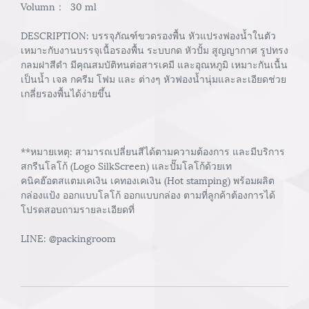
Volumn： 30 ml
DESCRIPTION: บรรจุภัณฑ์ขวดรองพื้น หัวแปรงฟองน้ำในตัว
เหมาะกับงานบรรจุเนื้อรองพื้น ระบบกด หัวปั้ม สูญญากาศ รูปทรง
กลมฝาสีดำ มีคุณสมบัติทนต่อสารเคมี และอุณหภูมิ เหมาะกันเนื้น
เป็นน้ำ เจล กครีม โฟม และ ต่างๆ หัวฟองน้ำนุ่มและละเอียดช่วย
เกลี่ยรองพื้นได้ง่ายขึ้น
**หมายเหตุ: สามารถเปลี่ยนสีได้ตามความต้องการ และมีบริการ
สกรีนโลโก้ (Logo SilkScreen) และปั๊มโลโก้ด้วยเท
คนิคฮ๊อตสแตมเคเงิน เคทองเคเงิน (Hot stamping) พร้อมผลิต
กล่องแป้ง ออกแบบโลโก้ ออกแบบกล่อง ตามที่ลูกค้าต้องการได้
โปรดสอบถามรายละเอียดที่
LINE: @packingroom