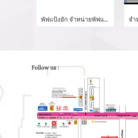
พัฟแป้งอัก จำหน่ายพัฟแป้งอัด SBR แต่งหน้าฟองน้ำผู้ผลิตพัฟสมูทสแควร์ NBR/SBR แป้งพัฟ พัฟฉลากส่วนตัว NBR แป้งพัฟรอบแต่งหน้าฟองน้ำ
Follow us :