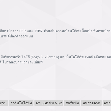
เอียด เป็ฯยาง SBR และ NBR ช่วยเพิ่มความเนียนให้กับเนื้อแป้ง พัฟทาแป้ง
บรนด์ที่ลูกค้าออกแบบ
ีบริการสกรีนโลโก้ (Logo SilkScreen) และปั๊มโลโก้ด้วยเทคนิคฮ๊อตสแตมเ
ด้ โปรดสอบถามรายละเอียดที่
ชชั่น
สกรีนโลโก้พัฟ
พัฟ SBR พัฟ NBR
สกรีนพัฟ
พัฟสายคาด
พัฟร