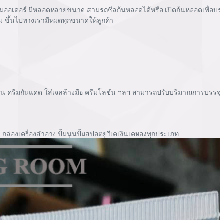
ดอร์ มีหลอดหลายขนาด สามรถซีลก้นหลอดได้หรือ เปิดก้นหลอดเพื่อบรรจุ 
รัม ขึ้นไปทางเรามีหมดทุกขนาดให้ลูกค้า
ครีมกันแดด ใส่เจลล้างมือ ครีมโลชั่น ฯลฯ สามารถปรับบริมาณการบรรจุได้
 กล่องเครื่องสำอาง ปั้มนูนปั้มสปอตยูวีเคเงินเคทองทุกประเภท