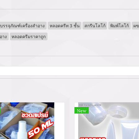
บรรจุภัณฑ์เครื่องสำอาง
หลอดครีท 3 ชั้น
สกรีนโลโก้
พิมพ์โลโก้
ผฃ
ำอาง
หลอดครีมราคาถูก
New