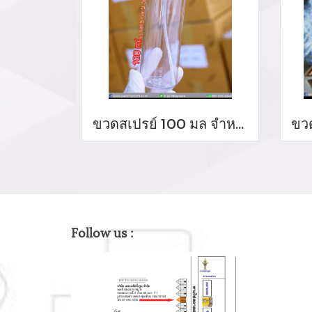
ขวดสเปรย์ 100 มล จำหน่ายขวดสเปรย์ขวดหัวปั้มราคาส่ง บริการผลิตบรรจุภัฑ์ใส่เจล ขวดสเปรย์ใส่แอลกอฮอล์
Follow us :