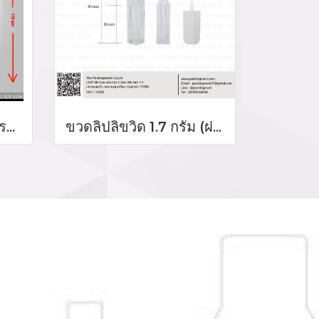
หลอดเจล หลอดครีม บรรจุภัณฑ์หลอดเจลล้างมือ หลอดครีมกันแดด หลอดครีม 3 ชั้น จำหน่ายบรรจุภัณฑ์หลอดใส่ครีม
ขวดลิปลิขวิด 1.7 กรัม (ฝาสีขาว)