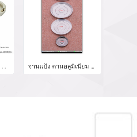
บรรจุภัณฑ์ตลับแป้งอัด Powder packaging / powder case ตลับแป้งพัฟ แป้งอัดแข็ง จำหน่ายบรรจุภัณฑ์เครื่องสำอางรรจุภัณฑ์เครื่องสำอางทุกประเภท
จานแป้ง ตานอลูมิเนียม จานอัดแป้ง จานแป้งอัเทรงกลม โรงงานิบตจานแป้งอัดจานแแ้งพัฟ จำหน่อายจานแป้งทุกขนาด