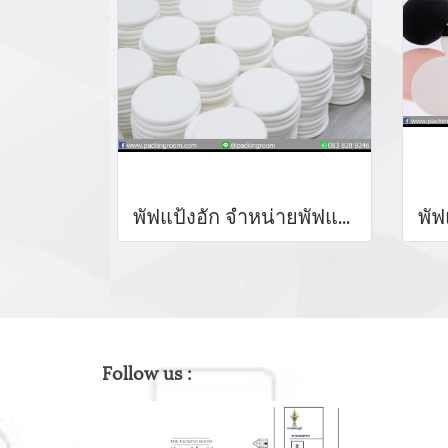
พัฟแป้งอัก จำหน่ายพัฟแป้งอัด SBR แต่งหน้าฟองน้ำผู้ผลิตพัฟสมูทสแควร์ NBR/SBR แป้งพัฟ พัฟฉลากส่วนตัว NBR แป้งพัฟรอบแต่งหน้าฟองน้ำ
Follow us :