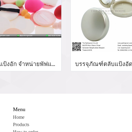
พัฟแป้งอัก จำหน่ายพัฟแป้งอัด SBR แต่งหน้าฟองน้ำผู้ผลิตพัฟสมูทสแควร์ NBR/SBR แป้งพัฟ พัฟฉลากส่วนตัว NBR แป้งพัฟรอบแต่งหน้าฟองน้ำ
Menu
Home
Products
How to order