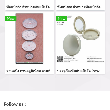
พัฟแป้งอัก จำหน่ายพัฟแป้งอัด SBR แต่งหน้าฟองน้ำผู้ผลิตพัฟสมูทสแควร์ NBR/SBR แป้งพัฟ พัฟฉลากส่วนตัว NBR แป้งพัฟรอบแต่งหน้าฟองน้ำ
พัฟแป้งอัก จำหน่ายพัฟแป้งอัด SBR แต่งหน้าฟองน้ำผู้ผลิตพัฟสมูทสแควร์ NBR/SBR แป้งพัฟ พัฟฉลากส่วนตัว NBR แป้งพัฟรอบแต่งหน้าฟองน้ำ
New
New
จานแป้ง ตานอลูมิเนียม จานอัดแป้ง จานแป้งอัเทรงกลม โรงงานิบตจานแป้งอัดจานแแ้งพัฟ จำหน่อายจานแป้งทุกขนาด
บรรจุภัณฑ์ตลับแป้งอัด Powder packaging / powder case ตลับแป้งพัฟ แป้งอัดแข็ง จำหน่ายบรรจุภัณฑ์เครื่องสำอางรรจุภัณฑ์เครื่องสำอางทุกประเภท
Follow us :