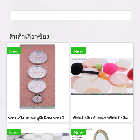
สินค้าเกี่ยวข้อง
New
New
จานแป้ง ตานอลูมิเนียม จานอัดแป้ง จานแป้งอัเทรงกลม โรงงานิบตจานแป้งอัดจานแแ้งพัฟ จำหน่อายจานแป้งทุกขนาด
พัฟแป้งอัก จำหน่ายพัฟแป้งอัด SBR แต่งหน้าฟองน้ำผู้ผลิตพัฟสมูทสแควร์ NBR/SBR แป้งพัฟ พัฟฉลากส่วนตัว NBR แป้งพัฟรอบแต่งหน้าฟองน้ำ
New
New