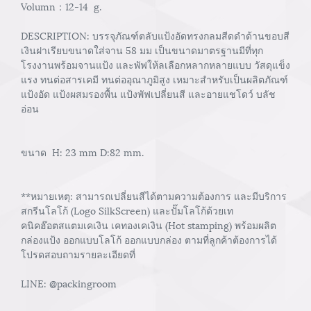
Volumn：12-14 g.
DESCRIPTION: บรรจุภัณฑ์ตลับแป้งอัดทรงกลมสีดดำด้านขอบสี
เงินฝาเรียบขนาดใส่จาน 58 มม เป็นขนาดมาตรฐานมีที่ทุก
โรงงานพร้อมจานแป้ง และพัฟให้ลเลือกหลากหลายแบบ วัสดุแข็ง
แรง ทนต่อสารเคมี ทนต่ออุณาภูมิสูง เหมาะสำหรับเป็นผลิตภัณฑ์
แป้งอัด แป้งผสมรองพื้น แป้งพัฟเปลี่ยนสี และอายแชโดว์ บลัช
อ่อน
ขนาด H: 23 mm D:82 mm.
**หมายเหตุ: สามารถเปลี่ยนสีได้ตามความต้องการ และมีบริการ
สกรีนโลโก้ (Logo SilkScreen) และปั๊มโลโก้ด้วยเท
คนิคฮ๊อตสแตมเคเงิน เคทองเคเงิน (Hot stamping) พร้อมผลิต
กล่องแป้ง ออกแบบโลโก้ ออกแบบกล่อง ตามที่ลูกค้าต้องการได้
โปรดสอบถามรายละเอียดที่
LINE: @packingroom