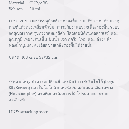
Material： CUP/ABS
Volumn： 30 ml
DESCRIPTION: บรรจุภัณฑ์ขวดรองพื้นแบบแก้ว ขวดแก้ว บรรจุ
ภัณฑ์แก้วทรงเหลี่ยมหัวปั้ม เหมาะกับงานบรรจุเนื้องรองพื้น ระบบ
กดสูญญากาศ รูปทรงกลมฝาสีดำ มีคุณสมบัติทนต่อสารเคมี และ
อุณหภูมิ เหมาะกันเนื้นเป็นน้ำ เจล กครีม โฟม และ ต่างๆ หัว
ฟองน้ำนุ่มและละเอียดช่วยเกลี่ยรองพื้นได้ง่ายขึ้น
ขนาด 103 cm x 38*32 cm.
**หมายเหตุ: สามารถเปลี่ยนสี และมีบริการสกรีนโลโก้ (Logo
SilkScreen) และปั๊มโลโก้ด้วยเทคนิคฮ๊อตสแตมเคเงิน เคทอง
(Hot stamping) ตามที่ลูกค้าต้องการได้ โปรดสอบถามราย
ละเอียดที่
LINE: @packingroom