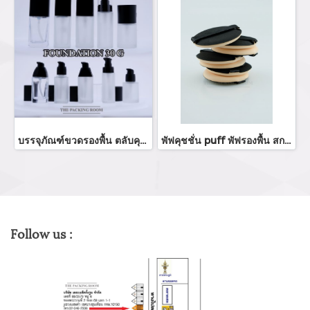
บรรจุภัณฑ์ขวดรองพื้น ตลับคุชชั่น ขายส่งขวดรองพื้น foundation bootle/ cushion tube บรรจุภัณฑ์แก้ว Glass tube จำหน่ายบรรจุภัณฑ์เครื่องสำอางทุกประเภท
พัฟคุชชั่น puff พัฟรองพื้น สกรีนโลโก้พัฟแป้ง ร้านขายบรรจุภัณฑ์ จำหน่ายบรรจุภัณฑ์เครื่องสำอางทุกประเภท
Follow us :