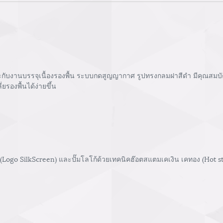
บงานบรรจุเนื้องรองพื้น ระบบกดสูญญากาศ รูปทรงกลมฝาสีดำ มีคุณสมบัติท
ยรองพื้นได้ง่ายขึ้น
 (Logo SilkScreen) และปั๊มโลโก้ด้วยเทคนิคฮ๊อตสแตมเคเงิน เคทอง (Hot 