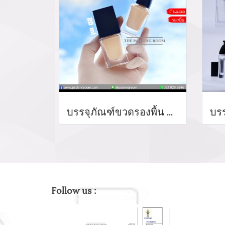
บรรจุภัณฑ์ขวดรองพื้น ตลับคุชชั่น ขวดรองพื้น foundation bootle/ cushion tube บรรจุภัณฑ์แก้ว Glass tube จำหน่ายบรรจุภัณฑ์เครื่องสำอางทุกประเภท
Follow us :