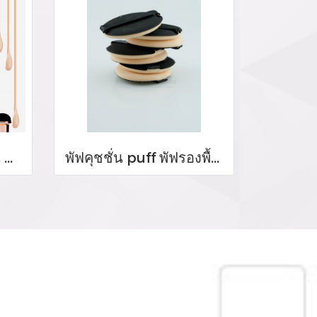
บรรจุภัณฑ์ขวดรองพื้น ตลับคุชชั่น ขายส่งขวดรองพื้น foundation bootle/ cushion tube บรรจุภัณฑ์แก้ว Glass tube จำหน่ายบรรจุภัณฑ์เครื่องสำอางทุกประเภท
พัฟคุชชั่น puff พัฟรองพื้น สกรีนโลโก้พัฟแป้ง ร้านขายบรรจุภัณฑ์ จำหน่ายบรรจุภัณฑ์เครื่องสำอางทุกประเภท