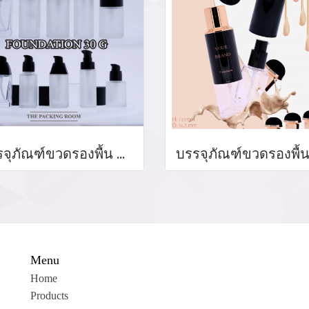
บรรจุภัณฑ์ขวดรองพื้น ตลับคุชชั่น ขายส่งขวดรองพื้น foundation bootle/ cushion tube บรรจุภัณฑ์แก้ว Glass tube จำหน่ายบรรจุภัณฑ์เครื่องสำอางทุกประเภท
Menu
Home
Products