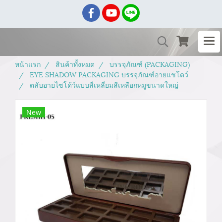
หน้าแรก
สินค้าทั้งหมด
บรรจุภัณฑ์ (PACKAGING)
EYE SHADOW PACKAGING บรรจุภัณฑ์อายแชโดว์
ตลับอายไซโด้ว์แบบสี่เหลี่ยมสีเหลือกหมูขนาดใหญ่
New