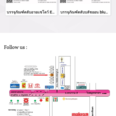
บรรจุภัณฑ์ตลับอายแชโดว์ Eyeshadow package บรรจุภัณฑ์เครื่องสำอาง
บรรจุภัณฑ์ตลับบลัชออน blush on packaging ร้านขายบรรจุภัณฑ์ จำหน่ายบรรจุภัณฑ์เครื่องสำอางทุกประเภท
Follow us :