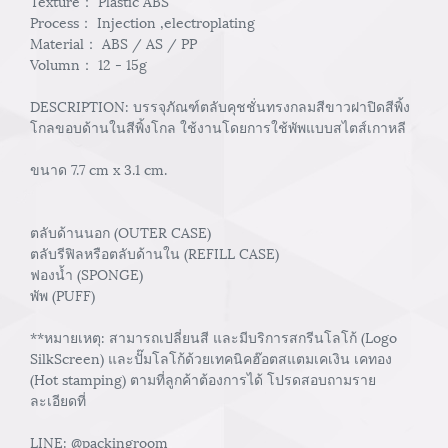
Texture： Plastic ABS
Process： Injection ,electroplating
Material： ABS / AS / PP
Volumn： 12 - 15g
DESCRIPTION: บรรจุภัณฑ์ตลับคุชชั่นทรงกลมสีขาวฝาปิดสีพิ้ง
โกลขอบด้านในสีพิ้งโกล ใช้งานโดยการใช้พัพแบบสไตส์เกาหลี
ขนาด 7.7 cm x 3.1 cm.
ตลับด้านนอก (OUTER CASE)
ตลับรีฟิลหรือตลับด้านใน (REFILL CASE)
ฟองน้ำ (SPONGE)
พัพ (PUFF)
**หมายเหตุ: สามารถเปลี่ยนสี และมีบริการสกรีนโลโก้ (Logo
SilkScreen) และปั๊มโลโก้ด้วยเทคนิคฮ๊อตสแตมเคเงิน เคทอง
(Hot stamping) ตามที่ลูกค้าต้องการได้ โปรดสอบถามราย
ละเอียดที่
LINE: @packingroom