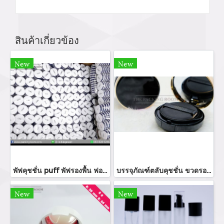
สินค้าเกี่ยวข้อง
New
New
พัฟคุชชั่น puff พัฟรองพื้น ฟองน้ำคุชชั่น สกรีนโลโก้พัฟแป้ง ร้านขายบรรจุภัณฑ์ จำหน่ายบรรจุภัณฑ์เครื่องสำอางทุกประเภท
บรรจุภัณฑ์ตลับคุชชั่น ขวดรองพื้น ขายส่งตลับคุชชั่นราคาถูก cushion foundation ตลับแป้งคุชชั่น พัฟคุชชั่นจำหน่ายบรรจุภัณฑ์เครื่องสำอางทุกประเภท
New
New