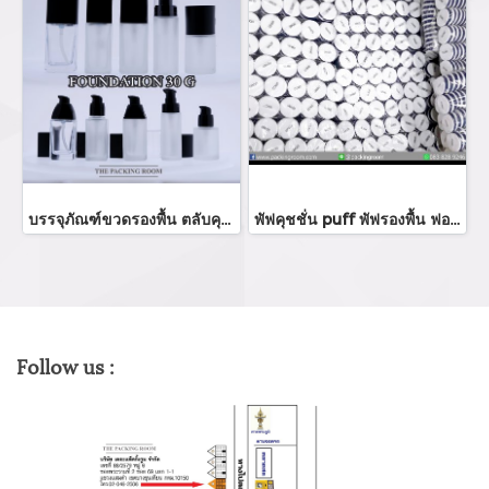
บรรจุภัณฑ์ขวดรองพื้น ตลับคุชชั่น ขายส่งขวดรองพื้น foundation bootle/ cushion tube บรรจุภัณฑ์แก้ว Glass tube จำหน่ายบรรจุภัณฑ์เครื่องสำอางทุกประเภท
พัฟคุชชั่น puff พัฟรองพื้น ฟองน้ำคุชชั่น สกรีนโลโก้พัฟแป้ง ร้านขายบรรจุภัณฑ์ จำหน่ายบรรจุภัณฑ์เครื่องสำอางทุกประเภท
Follow us :