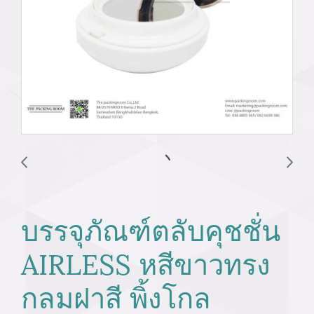
บรรจุภัณฑ์ตลับคุชชั่น
AIRLESS หสีขาวทรง
กลมฝาสี พิ้งโกล