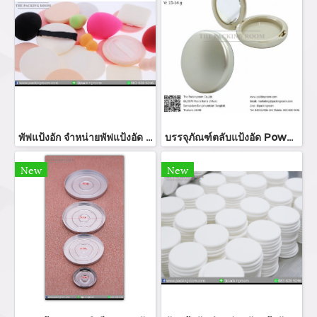
พัฟแป้งอัก จำหน่ายพัฟแป้งอัด SBR แต่งหน้าฟองน้ำผู้ผลิตพัฟสมูทสแควร์ NBR/SBR แป้งพัฟ พัฟฉลากส่วนตัว NBR แป้งพัฟรอบแต่งหน้าฟองน้ำ
บรรจุภัณฑ์ตลับแป้งอัด Powder packaging / powder case ตลับแป้งพัฟ แป้งอัดแข็ง จำหน่ายบรรจุภัณฑ์เครื่องสำอางรรจุภัณฑ์เครื่องสำอางทุกประเภท
New
New