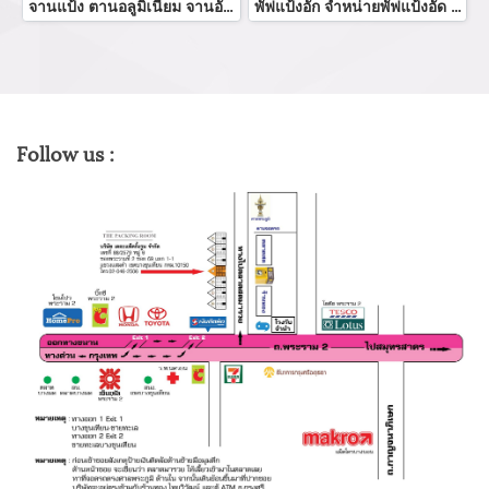
จานแป้ง ตานอลูมิเนียม จานอัดแป้ง จานแป้งอัเทรงกลม โรงงานิบตจานแป้งอัดจานแแ้งพัฟ จำหน่อายจานแป้งทุกขนาด
พัฟแป้งอัก จำหน่ายพัฟแป้งอัด SBR แต่งหน้าฟองน้ำผู้ผลิตพัฟสมูทสแควร์ NBR/SBR แป้งพัฟ พัฟฉลากส่วนตัว NBR แป้งพัฟรอบแต่งหน้าฟองน้ำ
Follow us :