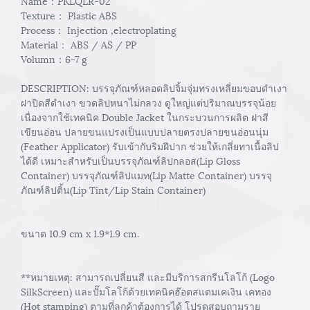
Name：PKLQLR-02
Texture： Plastic ABS
Process： Injection ,electroplating
Material： ABS / AS / PP
Volumn：6-7 g
DESCRIPTION: บรรจุภัณฑ์หลอดลิปจิ้มจุ่มทรงเหลี่ยมขอบดำเงา
ฝาปิดสีดำเงา ขวดลิปหนาไม่กลวง ดูใหญ่แต่ปริมาณบรรจุน้อย
เนื่องจากใช้เทคนิค Double Jacket ในกระบวนการผลิต ฝาสี
เขียนอ่อน ปลายขนแปรงเป็นแบบปลายตรงปลายขนอ่อนนุ่ม
(Feather Applicator) รับเข้ากับริมฝีปาก ช่วยให้เกลี่ยทาเนื้อลิป
ได้ดี เหมาะสำหรับเป็นบรรจุภัณฑ์ลิปกลอส(Lip Gloss
Container) บรรจุภัณฑ์ลิปแมท(Lip Matte Container) บรรจุ
ภัณฑ์ลิปติ้น(Lip Tint/Lip Stain Container)
ขนาด 10.9 cm x 1.9*1.9 cm.
**หมายเหตุ: สามารถเปลี่ยนสี และมีบริการสกรีนโลโก้ (Logo
SilkScreen) และปั๊มโลโก้ด้วยเทคนิคฮ๊อตสแตมเคเงิน เคทอง
(Hot stamping) ตามที่ลูกค้าต้องการได้ โปรดสอบถามราย