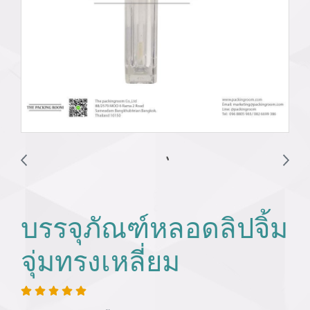
บรรจุภัณฑ์หลอดลิปจิ้ม
จุ่มทรงเหลี่ยม