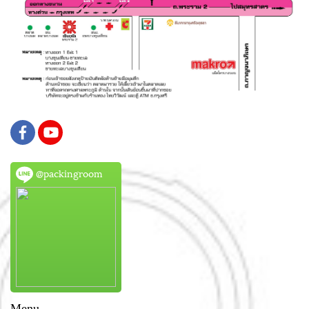
@packingroom
Menu