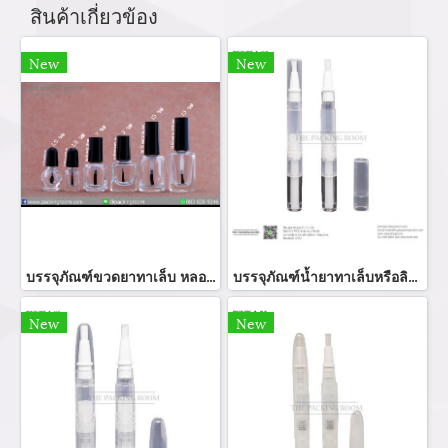
สินค้าเกี่ยวข้อง
New
New
บรรจุภัณฑ์ขวดยาทาเล็บ หลอดยาทาเล็บ nail จำหน่ายแพคเกจขวดยาทาเล็บ สกรันโลโก้ ผลิตกล่องกระดาษยาทาเล็บ จำหน่ายบรรจุภัณฑ์เครื่องสำอางทุกประเภท
บรรจุภัณฑ์น้ำยาทาเล็บหรือลิปคุชชั่นสีขาวใส
New
New