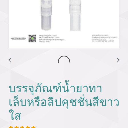
บรรจุภัณฑ์น้ำยาทา
เล็บหรือลิปคุชชั่นสีขาว
ใส