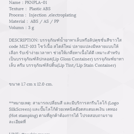
Name：PKNPLA-01
Texture： Plastic ABS
Process： Injection ,electroplating
Material： ABS / AS / PP
Volumn：3 g
DESCRIPTION: บรรจุภัณฑ์น้ำยาทาเล็บหรือลิปคุชชั่นสีขาวใส
code MLT-103 โชว์เนื้อ สไตล์ใหม่ ปลายแปลงมีหลายแบบให้
เลือก รับเข้าง่ายเวลาทา ช่วยให้เกลี่ยทาเนื้อได้ดี เหมาะสำหรับ
เป็นบรรจุภัณฑ์ลิปกลอส(Lip Gloss Container) บรรจุภัณฑ์ยาทา
เล็บ ครีม บรรจุภัณฑ์ลิปติ้น(Lip Tint/Lip Stain Container)
ขนาด 1.7 cm x 12.0 cm.
**หมายเหตุ: สามารถเปลี่ยนสี และมีบริการสกรีนโลโก้ (Logo
SilkScreen) และปั๊มโลโก้ด้วยเทคนิคฮ๊อตสแตมเคเงิน เคทอง
(Hot stamping) ตามที่ลูกค้าต้องการได้ โปรดสอบถามราย
ละเอียดที่
LINE: @packingroom