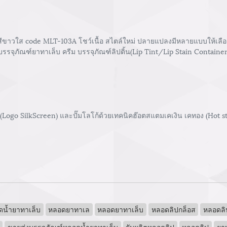
ขาวใส code MLT-103A โชว์เนื้อ สไตล์ใหม่ ปลายแปลงมีหลายแบบให้เลือก รั
รรจุภัณฑ์ยาทาเล็บ ครีม บรรจุภัณฑ์ลิปติ้น(Lip Tint/Lip Stain Container
 (Logo SilkScreen) และปั๊มโลโก้ด้วยเทคนิคฮ๊อตสแตมเคเงิน เคทอง (Hot 
ดน้ำยาทาเล็บ
หลอดยาทาเล
หลอดยาทาเล็บ
หลอดลิปกล็อส
หลอดลิ
ขายส่งบรรจุภัณฑ์หลอดน้ำยาทาเล็บ
รับผลิตหลอดลิป
หลอดลิป
ยา