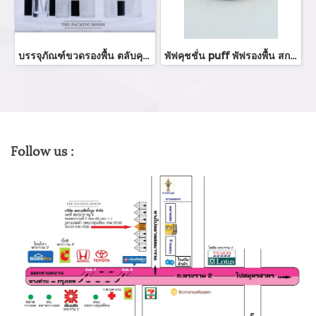
บรรจุภัณฑ์ขวดรองพื้น ตลับคุชชั่น ขายส่งขวดรองพื้น foundation bootle/ cushion tube บรรจุภัณฑ์แก้ว Glass tube จำหน่ายบรรจุภัณฑ์เครื่องสำอางทุกประเภท
พัฟคุชชั่น puff พัฟรองพื้น สกรีนโลโก้พัฟแป้ง ร้านขายบรรจุภัณฑ์ จำหน่ายบรรจุภัณฑ์เครื่องสำอางทุกประเภท
Follow us :