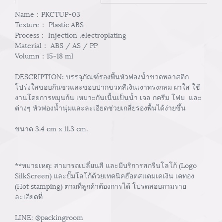
Name：PKCTUP-03
Texture： Plastic ABS
Process： Injection ,electroplating
Material： ABS / AS / PP
Volumn：15-18 ml
DESCRIPTION: บรรจุภัณฑ์รองพื้นหัวฟองน้ำขวดพลาสติก
โปร่งใสขอบก้นขวและขอบปากขวดสีเงินเงาทรงกลม ผาใส ใช้
งานโดยการหมุนก้น เหมาะกันเนื้นเป็นน้ำ เจล กครีม โฟม และ
ต่างๆ หัวฟองน้ำนุ่มและละเอียดช่วยเกลี่ยรองพื้นได้ง่ายขึ้น
ขนาด 3.4 cm x 11.3 cm.
**หมายเหตุ: สามารถเปลี่ยนสี และมีบริการสกรีนโลโก้ (Logo
SilkScreen) และปั๊มโลโก้ด้วยเทคนิคฮ๊อตสแตมเคเงิน เคทอง
(Hot stamping) ตามที่ลูกค้าต้องการได้ โปรดสอบถามราย
ละเอียดที่
LINE: @packingroom